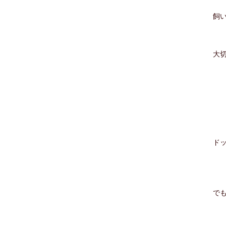
飼
大
ド
で