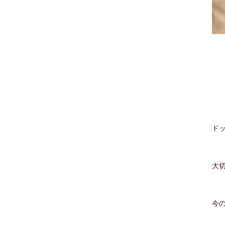
ド
大
今