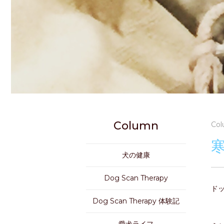
Column
Col
犬の健康
Dog Scan Therapy
ド
Dog Scan Therapy 体験記