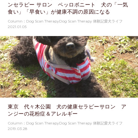
ンセラピー サロン ペッロボニート 犬の「一気
食い」「早食い」が健康不調の原因になる
Column：Dog Scan TherapyDog Scan Therapy 体験記愛犬ライフ
2021.01.05
東京 代々木公園 犬の健康セラピーサロン ア
ンジーの花粉症＆アレルギー
Column：Dog Scan TherapyDog Scan Therapy 体験記愛犬ライフ
2019.03.28