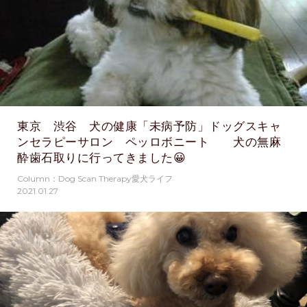
東京 渋谷 犬の健康「未病予防」ドッグスキャ
ンセラピーサロン ペッロボニート 犬の無麻
酔歯石取りに行ってきました😀
Column：Dog Scan Therapy愛犬ライフ
2021.01.27