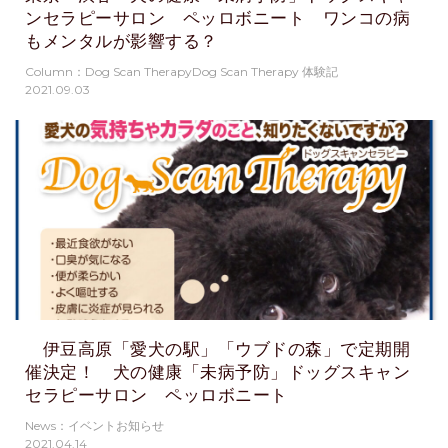
ンセラピーサロン ペッロボニート ワンコの病
もメンタルが影響する？
Column：Dog Scan TherapyDog Scan Therapy 体験記
2021.09.03
伊豆高原「愛犬の駅」「ウブドの森」で定期開
催決定！ 犬の健康「未病予防」ドッグスキャン
セラピーサロン ペッロボニート
News：イベントお知らせ
2021.04.14