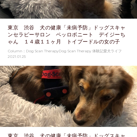
東京 渋谷 犬の健康「未病予防」ドッグスキャ
ンセラピーサロン ペッロボニート デイジーち
ゃん １４歳１１ヶ月 トイプードルの女の子
Column：Dog Scan TherapyDog Scan Therapy 体験記愛犬ライフ
2021.01.25
東京 渋谷 犬の健康「未病予防」ドッグスキャ